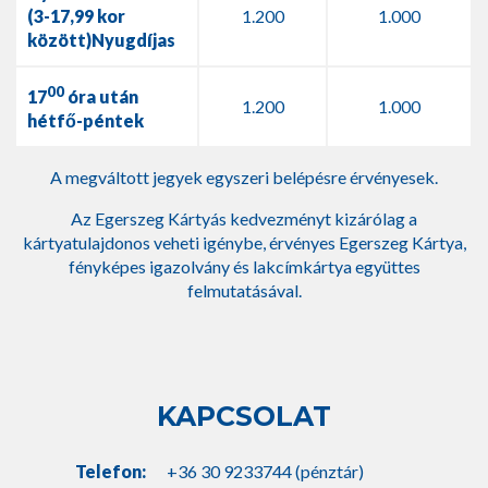
(3-17,99 kor
1.200
1.000
között)
Nyugdíjas
00
17
óra után
1.200
1.000
hétfő-péntek
A megváltott jegyek egyszeri belépésre érvényesek.
Az Egerszeg Kártyás kedvezményt kizárólag a
kártyatulajdonos veheti igénybe, érvényes Egerszeg Kártya,
fényképes igazolvány és lakcímkártya együttes
felmutatásával.
KAPCSOLAT
Telefon:
+36 30 9233744 (pénztár)