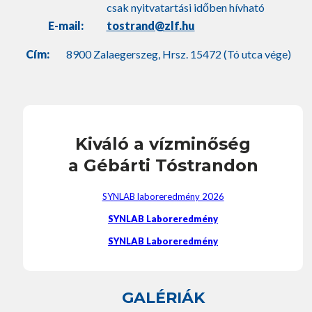
csak nyitvatartási időben hívható
E-mail:
tostrand@zlf.hu
Cím:
8900 Zalaegerszeg, Hrsz. 15472 (Tó utca vége)
Kiváló a vízminőség
a Gébárti Tóstrandon
SYNLAB laboreredmény 2026
SYNLAB Laboreredmény
SYNLAB Laboreredmény
GALÉRIÁK