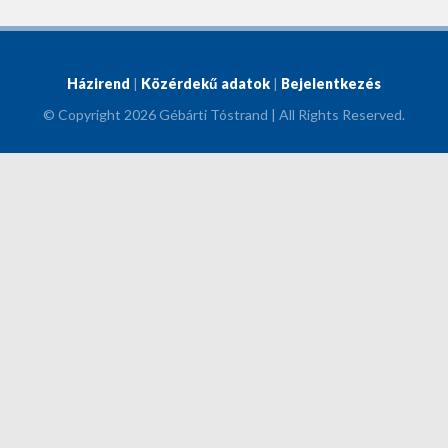
Házirend
|
Közérdekű adatok
|
Bejelentkezés
© Copyright 2026 Gébárti Tóstrand | All Rights Reserved.