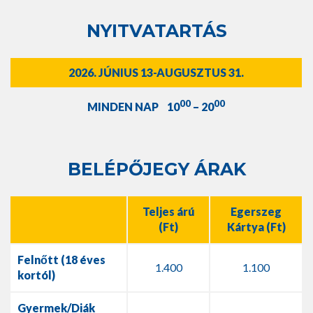
NYITVATARTÁS
2026. JÚNIUS 13-AUGUSZTUS 31.
00
00
MINDEN NAP 10
– 20
BELÉPŐJEGY ÁRAK
Teljes árú
Egerszeg
(Ft)
Kártya (Ft)
Felnőtt (18 éves
1.400
1.100
kortól)
Gyermek/Diák